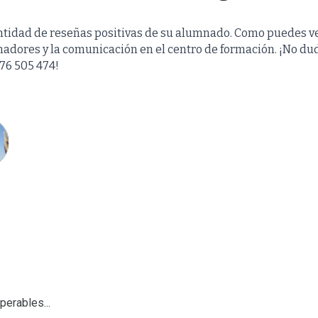
dad de reseñas positivas de su alumnado. Como puedes ve
rmadores y la comunicación en el centro de formación. ¡No du
976 505 474!
perables...