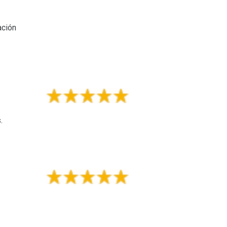
ación
.