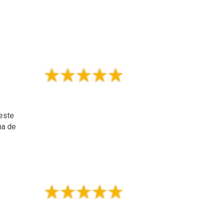
 este
na de