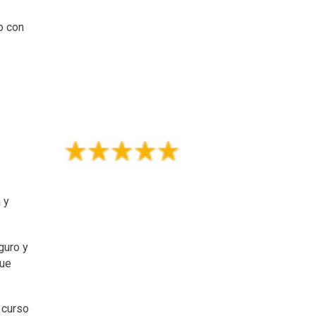
o con
 y
guro y
que
 curso