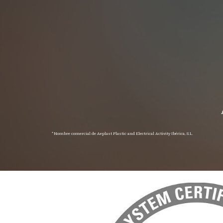
*Nombre comercial de Aeplast Plastic and Electrical Activity Ibérica, S.L.